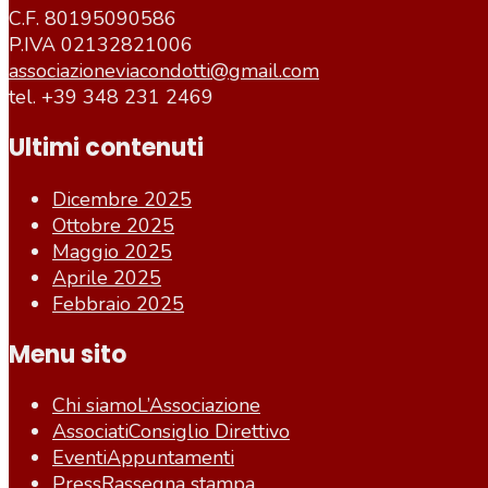
C.F. 80195090586
P.IVA 02132821006
associazioneviacondotti@gmail.com
tel. +39 348 231 2469
Ultimi contenuti
Dicembre 2025
Ottobre 2025
Maggio 2025
Aprile 2025
Febbraio 2025
Menu sito
Chi siamo
L’Associazione
Associati
Consiglio Direttivo
Eventi
Appuntamenti
Press
Rassegna stampa