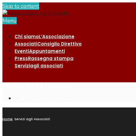
Skip to content
Menu
Chi siamo
L’Associazione
Associati
Consiglio Direttivo
Eventi
Appuntamenti
Press
Rassegna stampa
Servizi
agli associati
Associazione via Condotti
Open Search Window
Home
Servizi agli Associati