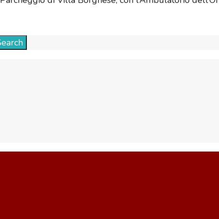
l Parcheggio di Villa Borghese, con l’Ambulatorio dell’Or
Search